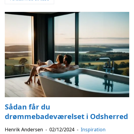
Sådan får du
drømmebadeværelset i Odsherred
Henrik Andersen
-
02/12/2024
-
Inspiration