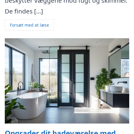
beskytter væggene mod fugt og skimmel.
De findes […]
Forsæt med at læse
Opgrader dit badeværelse med